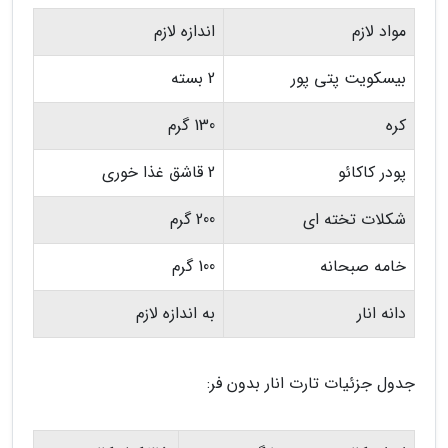
مواد لازم
اندازه لازم
بیسکویت پتی پور
2 بسته
کره
130 گرم
پودر کاکائو
2 قاشق غذا خوری
شکلات تخته ای
200 گرم
خامه صبحانه
100 گرم
دانه انار
به اندازه لازم
جدول جزئیات تارت انار بدون فر: