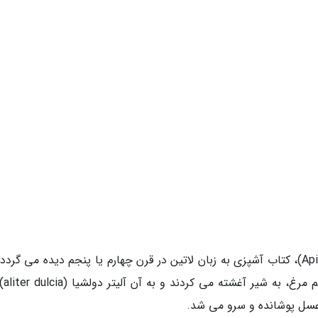
اولین اشاره به فرنچ تست در کتاب آبپیکوس (Apicius)، کتاب آشپزی به زبان لاتین در قرن چهارم یا پنجم دیده می گر
در طرز تهیه آن، تک
عسل پوشانده و سرو می شد.