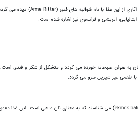
در یک طرز تهیه آلمانی مرتبط به قرن چهاردهم نیز آثاری از این غذا با نام شوالیه های فقیر (ter
تالیایی، اتریشی و فرانسوی نیز اشاره شده است.
ا نان تخم مرغی (avgofétes) در یونان به عنوان صبحانه خورده می گردد و متشکل از شکر و فندق است
فرنچ تست را در ترکیه با عنوان اک مک بالیغی (ekmek balığı) می شناسند که به معنای نان ماهی است. این غذا مع