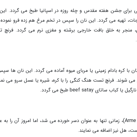
 (Torrijas) به صورت سنتی برای جشن هفته مقدس و چله روزه در اسپانیا طبخ می گردد. ای
جات، تهیه می گردد. این نان را سپس در تخم مرغ هم زده فرو نموده و
، منجر به خلق بافت خارجی برشته و مغزی نرم می گردد. فرنچ 
 با کره بادام زمینی یا مربای میوه آماده می گردد. این نان ها سپس
می شوند. فرنچ تست هنگ کنگی را با کره، شیره یا عسل سرو می نمای
تای beef satay طبخ می گردد.
در نروژ، فرنچ تست یا شوالیه های فقیر (Arme Riddere)، زمانی تنها به عنوان دسر خورده می شد، اما امروز آن را ب
ست، هل نیز اضافه می نمایند.