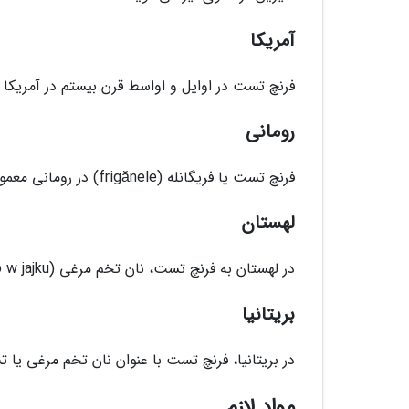
آمریکا
فرنچ تست در اوایل و اواسط قرن بیستم در آمریکا
رومانی
فرنچ تست یا فریگانله (frigănele) در رومانی معمولا به عنوان غذایی غیر شیرین و بدون شیر سرو می گردد.
لهستان
در لهستان به فرنچ تست، نان تخم مرغی (chleb w jajku) می گویند و معمولا آن را برای صبحانه سرو می نمایند.
بریتانیا
در بریتانیا، فرنچ تست با عنوان نان تخم مرغی ی
مواد لازم