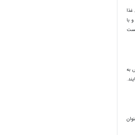
ن غذا
 با
تست
 به
ند.
ه عنوان