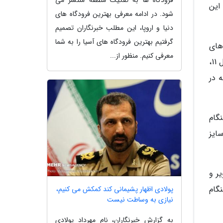
فرودگاه ها به تفکیک منطقه منتشر می
این
شود. در ادامه معرفی بهترین فرودگاه های
دنیا و اروپا، این مطلب خبرنگاران تصمیم
گرفتیم بهترین فرودگاه های آسیا را به شما
های
معرفی کنیم. منظور از...
آن 25 میلی متر است و با بزرگنمایی 7 تا 10 برابری، میدان دید آن در هر 1000 متر، 114 متر است. ابعاد این محصول به طول 11،
ی، چه در
گام
ایز
ر و
گام
پولادی اظهار پشیمانی کند کمکش می کنیم،
نیازی به وساطت نیست
به گزارش خبرنگاران، نام مهرداد پولادی