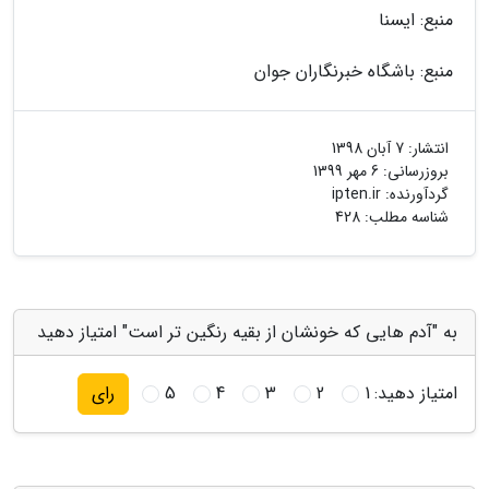
منبع: ایسنا
منبع: باشگاه خبرنگاران جوان
انتشار:
7 آبان 1398
بروزرسانی:
6 مهر 1399
گردآورنده:
ipten.ir
شناسه مطلب: 428
به "آدم هایی که خونشان از بقیه رنگین تر است" امتیاز دهید
امتیاز دهید:
1
2
3
4
5
رای