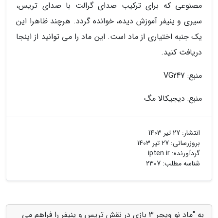
مصنوعی که برای ترکیب صدای گرالت با صدای تریس،
سیری و ینیفر آموزش دیده، خوانده گردد. هرچند ظاهرا این
یک جنبه اختیاری از ماد است. این ماد را می توانید از اینجا
دریافت کنید.
منبع: VG247
منبع: دیجیکالا مگ
انتشار:
27 تیر 1403
بروزرسانی:
27 تیر 1403
گردآورنده:
ipten.ir
شناسه مطلب: 2307
به "ماد نو ویچر 3 بازی در نقش تریس و ینیفر را فراهم می