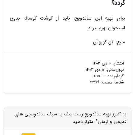
گردد؟
برای تهیه این ساندویچ، باید از گوشت گوساله بدون
استخوان بهره ببرید.
منبع: افق کوروش
انتشار:
10 دی 1403
بروزرسانی:
10 دی 1403
گردآورنده:
ipten.ir
شناسه مطلب: 2379
به "طرز تهیه ساندویچ رست بیف به سبک ساندویچی های
قدیمی و ارمنی" امتیاز دهید