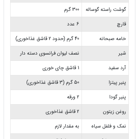
گوشت راسته گوساله
300 گرم
قارچ
6 عدد
خامه صبحانه
40 گرم (حدود 2 قاشق غذاخوری)
شیر
نصف لیوان فرانسوی دسته دار
آرد سفید
1 قاشق چای خوری
پنیر پیتزا
50 گرم (3 قاشق غذاخوری)
پنیر گودا
2 ورقه
روغن زیتون
2 قاشق غذاخوری
نمک و فلفل سیاه
به مقدار لازم