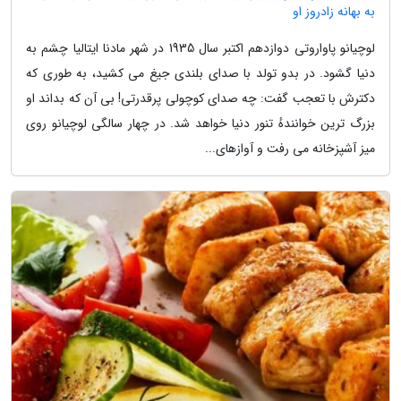
به بهانه زادروز او
لوچیانو پاواروتی دوازدهم اکتبر سال 1935 در شهر مادنا ایتالیا چشم به
دنیا گشود. در بدو تولد با صدای بلندی جیغ می کشید، به طوری که
دکترش با تعجب گفت: چه صدای کوچولی پرقدرتی! بی آن که بداند او
بزرگ ترین خوانندهٔ تنور دنیا خواهد شد. در چهار سالگی لوچیانو روی
میز آشپزخانه می رفت و آوازهای...