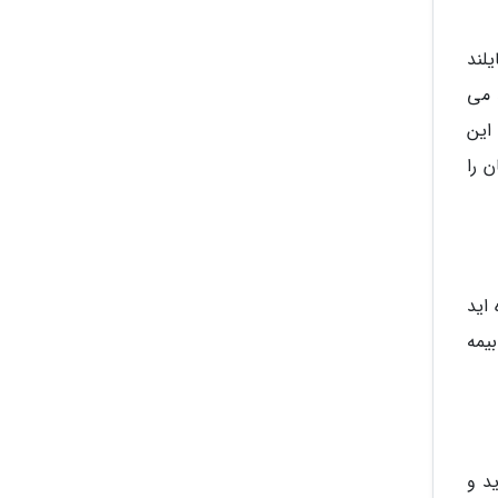
یلند
 می
 این
 را
اید
ی نظیر بیمه
د و