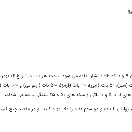
1700 ریال است. اسکناس های رایج این کشور 20 بات (سبز)، 50 بات (آبی)، 0
ه می شوند،
پولتان را بات و دو سوم بقیه را دلار تهیه کنید. و در مقصد چنج کنید