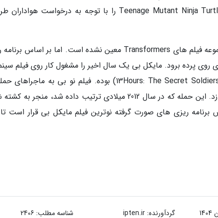
است و حداقل یکی از شخصیت های منفی Teenage Mutant Ninja Turtles 2 را با توجه به درخواست هواد
هنوز تاریخ اکران و عنوان دقیق قسمت پنجم از مجموعه فیلم های Transformers معین نشده است. اما بر اساس ب
گرفته قرار است فیلم تا سال 2017 میلادی روی پرده برود. مایکل بی یک سال اخیر را مشغول کار روی فیلم س
13 ساعت: سربازان مخفی بنغازی (13Hours: The Secret Soldiers of Benghazi) بوده. فیلم نو بی به ماجرا
سفارت آمریکا در کشور لیبی و شهر بنغازی می پردازد. این حمله که در سال 2012 میلادی ترتیب داده شد، منجر ب
 برنامه ریزی های صورت گرفته نوترین فیلم مایکل بی قرار است تا
گردآورنده:
ipten.ir
شناسه مطلب: 2406