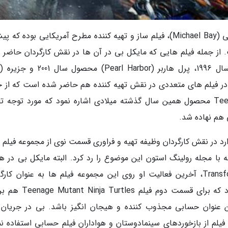
کارگردان هر چهار قسمت این مجموعه هم مایکل بی (Michael Bay)، فیلم ساز و تهیه کننده مطرح آمریکایی بوده ک
ت. از جمله فیلم هایی که مایکل بی در آن ها در نقش کارگردان حاضر 
ره نمود. مایکل بی در فیلم های متعددی در نقش تهیه کننده هم حاضر شده است که از 
آن ها می توان به Teenage Mutant Ninja Turtles محصول همین سال گذشته میلادی اشاره نمود که مورد توجه
 هم نهاده شد.
رد در نقش کارگردان وظیفه تهیه و فراوری قسمت نوی از مجموعه فیلم 
ر مصاحبه با مجله رولینگ استون این موضوع را رد کرد. البته مایکل بی در 
مصاحبه تاکید نمود ساخت قسمت پنجم Transformers، آخرین فعالیت او روی این مجموعه فیلم ها به عنوان کا
خواهد بود. او در جریان همین مصاحبه تایید کرد که برای قسمت دوم فی
ین عنوان حسابی مجذوب کننده و هیجان انگیز باشد. بی در جریان 
م از بازخوردهای سینمادوستان و هواداران فیلم حسابی استفاده نم