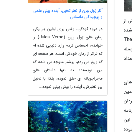
آثار ژول ورن از نظر تخیل، آینده بینی علمی
و پیچیدگی داستانی
ه پیش از
در دروه کودکی، وقتی برای اولین بار یکی
شده
رمان های ژول ورن (Jules Verne) را
است می توان به صخره (The Rock) محصول سال 1996، پرل هاربر (Pearl Harbor) محصول سال 2001 و جزیره (The
خواندم، احساس کردم وارد دنیایی شده ام
جمله
که فراتر از زمان خودش است. هر صفحه ای
 تعداد
که ورق می زدم، بیشتر متوجه می شدم که
این نویسنده نه تنها داستان های
ماجراجویانه ای خلق نموده، بلکه با تخیل
های
بی نظیرش، آینده را پیش بینی نموده...
همین
رگردان
لم Teenage Mutant Ninja Turtles هم برنامه
این
وده