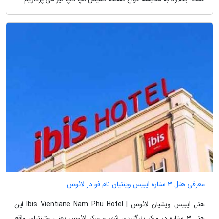
معرفی هتل 3 ستاره ایبیس وینتیان نام فو در لائوس
هتل ایبیس وینتیان لائوس | Ibis Vientiane Nam Phu Hotel این
هتل 3 ستاره در مرکز بزرگترین شهر و مرکز لائوس یعنی وتینتیان واقع