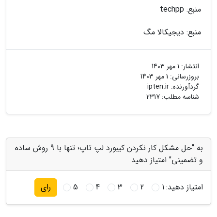
منبع: techpp
منبع: دیجیکالا مگ
انتشار:
1 مهر 1403
بروزرسانی:
1 مهر 1403
گردآورنده:
ipten.ir
شناسه مطلب: 2317
به "حل مشکل کار نکردن کیبورد لپ تاپ؛ تنها با 9 روش ساده
و تضمینی" امتیاز دهید
امتیاز دهید:
1
2
3
4
5
رای