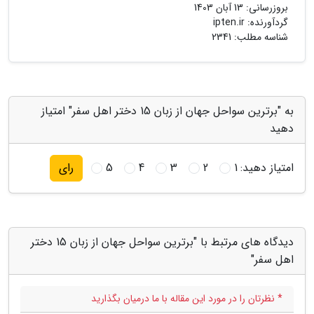
بروزرسانی:
13 آبان 1403
گردآورنده:
ipten.ir
شناسه مطلب: 2341
به "برترین سواحل جهان از زبان 15 دختر اهل سفر" امتیاز
دهید
امتیاز دهید:
1
2
3
4
5
رای
دیدگاه های مرتبط با "برترین سواحل جهان از زبان 15 دختر
اهل سفر"
* نظرتان را در مورد این مقاله با ما درمیان بگذارید