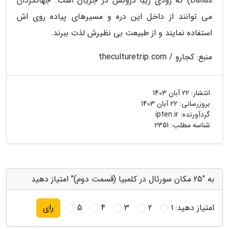
Dalias) که رودی زیبا درونش در جریان است. جهانگردان
می توانند از داخل این دره و مسیرهای پیاده روی اش
استفاده نمایند و از طبیعت بی نظیرش لذت ببرند.
منبع: کجارو / theculturetrip.com
انتشار:
22 آبان 1403
بروزرسانی:
22 آبان 1403
گردآورنده:
ipten.ir
شناسه مطلب: 2351
به "25 مکان سورئال در کلمبیا (قسمت دوم)" امتیاز دهید
امتیاز دهید:
1
2
3
4
5
رای