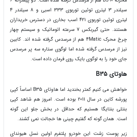
محرکه BJ90 هم از مرسدس گرفته شده است. دو پیشرانه 6
سیلندر 3 لیتری توئین توربوی 333 اسبی و 8 سیلندر 4
لیتری توئین توربوی 421 اسب بخاری در دسترس خریداران
هستند. حتی گیربکس 7 سرعته اتوماتیک و سیستم چهار
چرخ محرک 4Matic هم از مرسدس گرفته شده اند. کابین
نیز از مرسدس گرفته شده اما لوگوی ستاره سه پر مرسدس
جای خود را به لوگوی بایک روی فرمان داده است.
هاوتای B35
خواهش می کنیم کمتر بخندید اما هاوتای B35 اساساً کپی
پورشه کاین در سال 2011 بوده است. امروز هم شاهد کپی
بنتلی بنتایگا هستیم که حداقل در بخش جلو این گونه
است. همان گونه که گفتیم چینی ها خجالت نمی کشند.
زیر پوست زشت این خودرو پلتفرم اولین نسل هیوندای