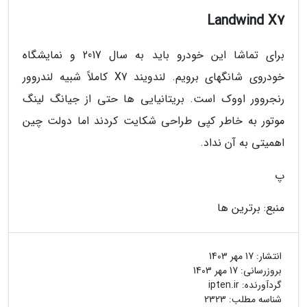
Landwind X7
برای تماشا این خودرو باید به سال 2017 و نمایشگاه
خودروی شانگهای برویم. لندویند X7 کاملاً شبیه لندروور
رنجروور اووک است. بریتانیایی ها حتی از جیانگ لینگ
موتور به خاطر کپی طراحی شکایت کردند اما دولت چین
اهمیتی به آن نداد.
پ
منبع: برترین ها
انتشار:
17 مهر 1403
بروزرسانی:
17 مهر 1403
گردآورنده:
ipten.ir
شناسه مطلب: 2323