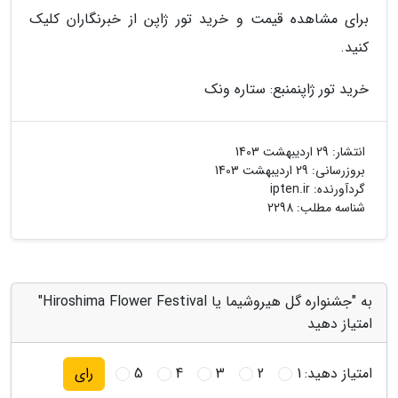
برای مشاهده قیمت و خرید تور ژاپن از خبرنگاران کلیک
کنید.
خرید تور ژاپن
منبع: ستاره ونک
انتشار:
29 اردیبهشت 1403
بروزرسانی:
29 اردیبهشت 1403
گردآورنده:
ipten.ir
شناسه مطلب: 2298
به "جشنواره گل هیروشیما یا Hiroshima Flower Festival"
امتیاز دهید
امتیاز دهید:
1
2
3
4
5
رای