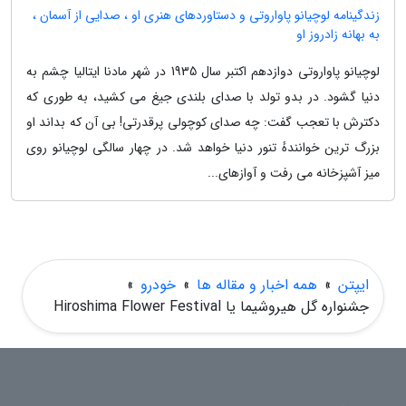
زندگینامه لوچیانو پاواروتی و دستاوردهای هنری او ، صدایی از آسمان ،
به بهانه زادروز او
لوچیانو پاواروتی دوازدهم اکتبر سال 1935 در شهر مادنا ایتالیا چشم به
دنیا گشود. در بدو تولد با صدای بلندی جیغ می کشید، به طوری که
دکترش با تعجب گفت: چه صدای کوچولی پرقدرتی! بی آن که بداند او
بزرگ ترین خوانندهٔ تنور دنیا خواهد شد. در چهار سالگی لوچیانو روی
میز آشپزخانه می رفت و آوازهای...
ایپتن
»
همه اخبار و مقاله ها
»
خودرو
»
جشنواره گل هیروشیما یا Hiroshima Flower Festival