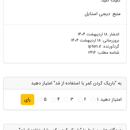
کلیک کنید.
منبع: دیجی استایل
انتشار:
18 اردیبهشت 1404
بروزرسانی:
18 اردیبهشت 1404
گردآورنده:
ipten.ir
شناسه مطلب: 2416
به "باریک کردن کمر با استفاده از مُد" امتیاز دهید
امتیاز دهید:
1
2
3
4
5
رای